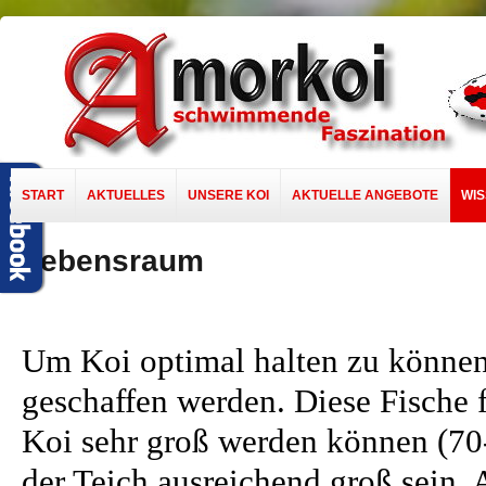
START
AKTUELLES
UNSERE KOI
AKTUELLE ANGEBOTE
WI
Lebensraum
Um Koi optimal halten zu können
geschaffen werden. Diese Fische 
Koi sehr groß werden können (70-
der Teich ausreichend groß sein.