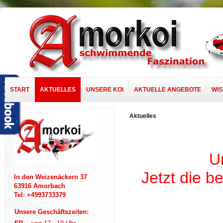
START
AKTUELLES
UNSERE KOI
AKTUELLE ANGEBOTE
WI
Aktuelles
U
Jetzt die b
In den Weizenäckern 37
63916 Amorbach
Tel: +4993733379
Unsere Geschäftszeiten: