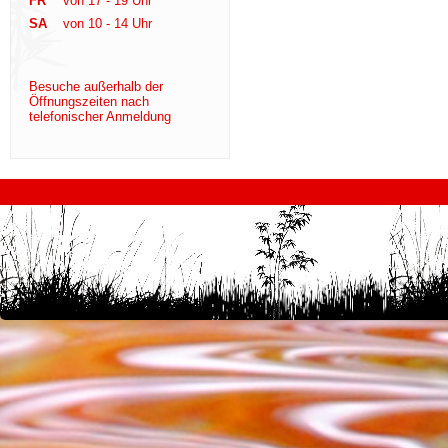
FR
von 17 - 19 Uhr
SA
von 10 - 14 Uhr
Besuche außerhalb der
Öffnungszeiten nach
telefonischer Anmeldung
test
desi