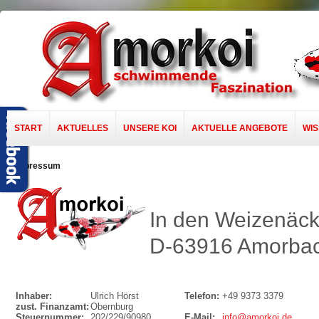
START
AKTUELLES
UNSERE KOI
AKTUELLE ANGEBOTE
WI
Impressum
In den Weizenäck
D-63916 Amorba
Inhaber:
Ulrich Hörst
Telefon:
+49 9373 3379
zust. Finanzamt:
Obernburg
Steuernummer:
202/229/90980
E-Mail:
info@amorkoi.de