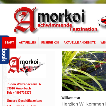
START
AKTUELLES
UNSERE KOI
AKTUELLE ANGEBOTE
WI
In den Weizenäckern 37
63916 Amorbach
Tel: +4993733379
Willkommen
Unsere Geschäftszeiten:
Herzlich Willkommen 