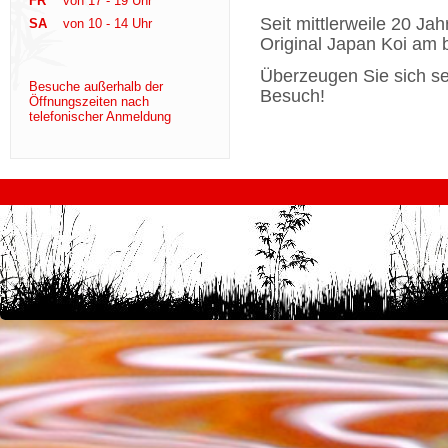
FR
von 17 - 19 Uhr
Seit mittlerweile 20 Ja
SA
von 10 - 14 Uhr
Original Japan Koi am 
Überzeugen Sie sich sel
Besuche außerhalb der
Besuch!
Öffnungszeiten nach
telefonischer Anmeldung
test
desi